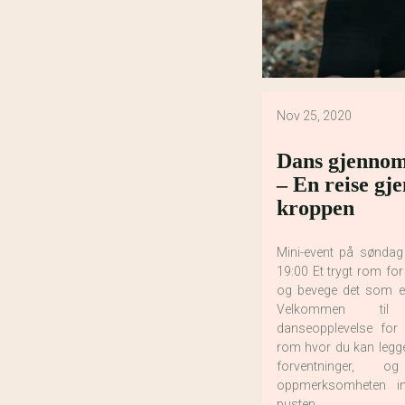
Nov 25, 2020
Dans gjennom
– En reise g
kroppen
Mini-event på søndag 
19:00 Et trygt rom for 
og bevege det som er
Velkommen ti
danseopplevelse for k
rom hvor du kan legge
forventninger, 
oppmerksomheten in
pusten…