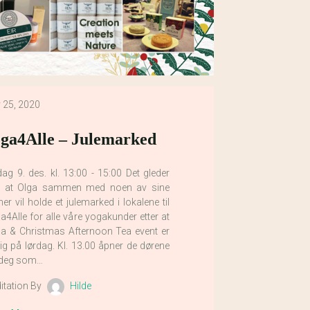
 25, 2020
ga4Alle – Julemarked
dag 9. des. kl. 13:00 - 15:00 Det gleder
 at Olga sammen med noen av sine
er vil holde et julemarked i lokalene til
a4Alle for alle våre yogakunder etter at
a & Christmas Afternoon Tea event er
dig på lørdag. Kl. 13.00 åpner de dørene
 deg som…
itation By
Hilde