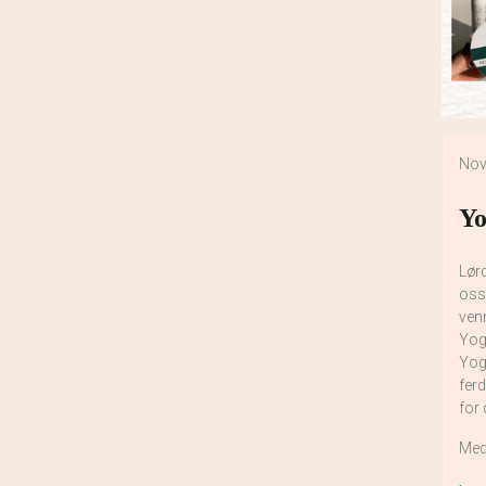
Nov
Yo
Lør
oss
venn
Yog
Yog
fer
for
Med