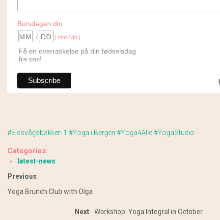
Bursdagen din
/
( mm / dd )
Få en overraskelse på din fødselsdag
fra oss!
#Eidsvågsbakken 1
#Yoga i Bergen
#Yoga4Alle
#YogaStudio
Categories:
latest-news
Previous
Yoga Brunch Club with Olga
Next
Workshop: Yoga Integral in October